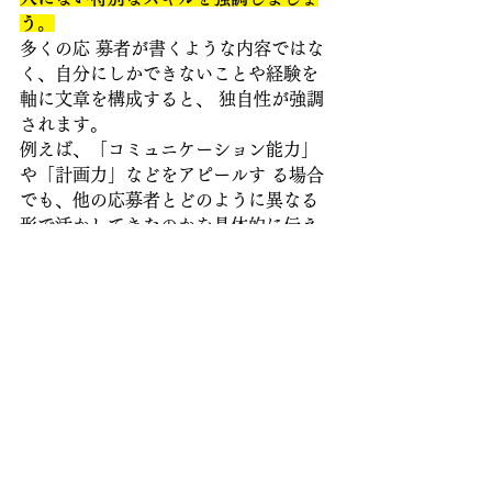
う。
多くの応 募者が書くような内容ではな
く、自分にしかできないことや経験を
軸に文章を構成すると、 独自性が強調
されます。
例えば、「コミュニケーション能力」
や「計画力」などをアピールす る場合
でも、他の応募者とどのように異なる
形で活かしてきたのかを具体的に伝え
ることが重要です。 
2. 個性が伝わるエピソードを選
ぶ
よくあるエピソードや、
誰もが経験し
ていそうな話ではなく
、自分だけのユ
ニークな経験や背景を選んで書きまし
ょう。
例えば、アルバイト経験や課外活動の