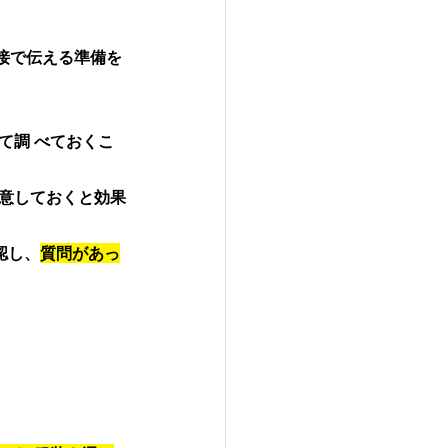
接で伝える準備を
て調 べておくこ
用意しておくと効果
認し、
質問があっ