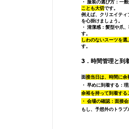
・ 服装の選び方：一
ことも大切
です。
例えば、クリエイティ
を心掛けましょう。 
・ 清潔感：髪型や爪
す。
しわのないスーツを選
す。
3．時間管理と到
面
接当日は、時間に余
・ 早めに到着する：
余裕を持って到着する
・ 会場の確認：面接
もし、予想外のトラブ