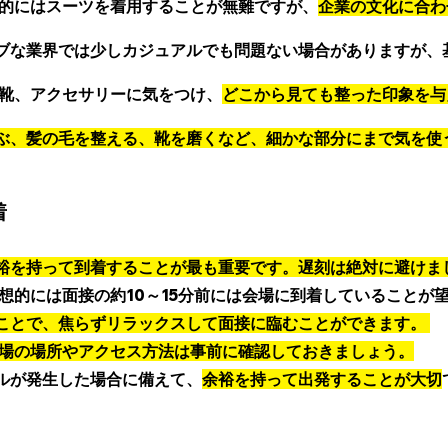
般的にはスーツを着用することが無難ですが、
企業の文化に合わ
ブな業界では少しカジュアルでも問題ない場合がありますが、
、靴、アクセサリーに気をつけ、
どこから見ても整った印象を与
ぶ、髪の毛を整える、靴を磨くなど、細かな部分にまで気を使
着
裕を持って到着することが最も重要です。遅刻は絶対に避けま
理想的には面接の約10～15分前には会場に到着していることが
ことで、焦らずリラックスして面接に臨むことができます。 
会場の場所やアクセス方法は事前に確認しておきましょう。
ルが発生した場合に備えて、
余裕を持って出発することが大切