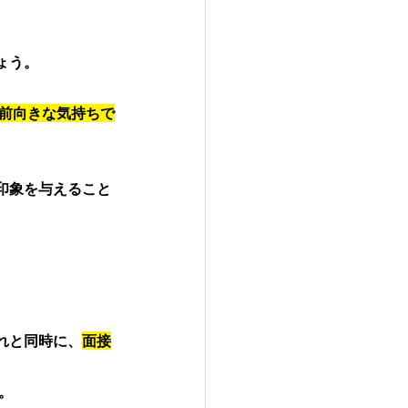
う。 
 
前向きな気持ちで
印象を与えること
れと同時に、
面接
。 