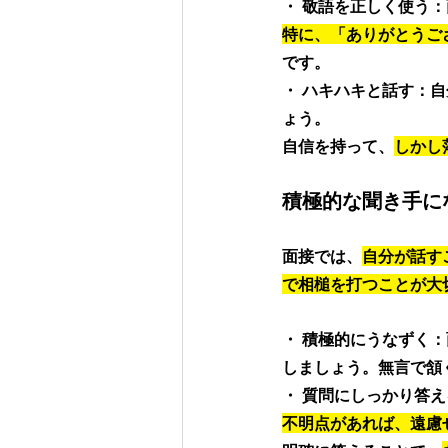
・ 敬語を正しく使う
特に、「ありがとうご
です。 
・ ハキハキと話す：
ょう。
自信を持って、
しかし
積極的な聞き手に
面接では、
自分が話す
で相槌を打つことが大
・ 積極的にうなずく
しましょう。無言で頷
・ 質問にしっかり答
不明点があれば、遠慮