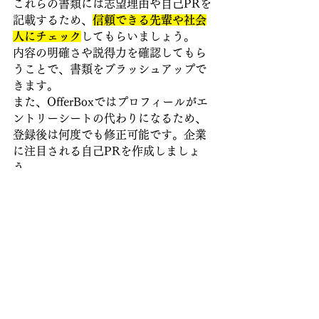
これらの書類には志望理由や自己PRを
記載するため、
信頼できる先輩や社会
人にチェック
してもらいましょう。
内容の明確さや説得力を確認してもら
うことで、書類をブラッシュアップで
きます。
また、OfferBoxではプロフィールがエ
ントリーシートの代わりになるため、
登録後は何度でも修正可能です。企業
に注目される自己PRを作成しましょ
う。
8.面接・選考を受ける
書類選考に合格したら、次は筆記試験
や面接の段階に進みます。
筆記試験には
性格検査やSPI
などが含ま
れ、
これらの対策をしっかり行うこと
が重要
です。
面接は通常3〜4回実施されますが、企