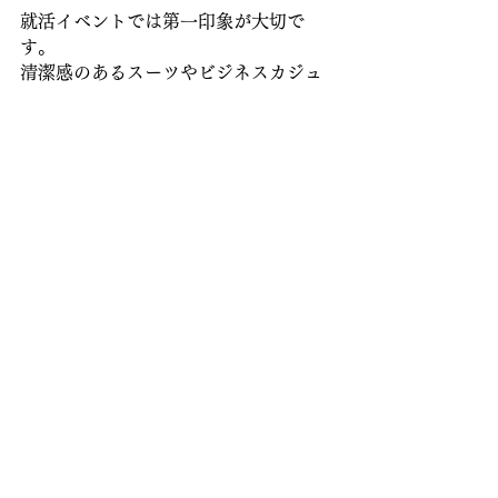
就活イベントでは第一印象が大切で
す。
清潔感のあるスーツやビジネスカジュ
アルで参加し、髪型やネクタイ、靴な
どにも注意を払いましょう。
身だしなみが整っていることで、企業
からの信頼を得やすくなります。
 3. 積極的に質問する
企業の担当者に対して、興味があるこ
とや疑問点を積極的に質問しましょ
う。
自分が企業について理解を深めるだけ
でなく、積極的な姿勢がアピールで
き、印象を強く残すことができます。